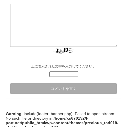
上に表示された文字を入力してください。
Warning
: include(footer_banner.php): Failed to open stream:
No such file or directory in
/home/xs670192/l-
port.net/public_html/wp-content/themes/precious_tcd019-