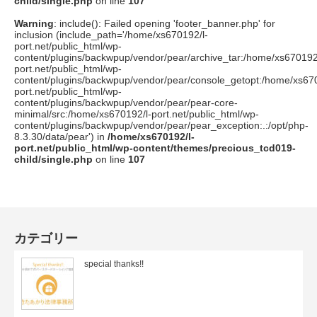
child/single.php
on line
107
Warning
: include(): Failed opening 'footer_banner.php' for
inclusion (include_path='/home/xs670192/l-
port.net/public_html/wp-
content/plugins/backwpup/vendor/pear/archive_tar:/home/xs670192
port.net/public_html/wp-
content/plugins/backwpup/vendor/pear/console_getopt:/home/xs670
port.net/public_html/wp-
content/plugins/backwpup/vendor/pear/pear-core-
minimal/src:/home/xs670192/l-port.net/public_html/wp-
content/plugins/backwpup/vendor/pear/pear_exception:.:/opt/php-
8.3.30/data/pear') in
/home/xs670192/l-
port.net/public_html/wp-content/themes/precious_tcd019-
child/single.php
on line
107
カテゴリー
special thanks!!