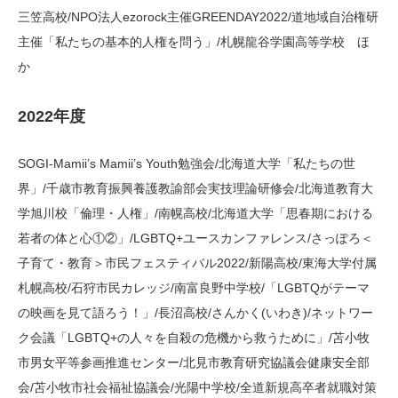
三笠高校/NPO法人ezorock主催GREENDAY2022/道地域自治権研
主催「私たちの基本的人権を問う」/札幌龍谷学園高等学校 ほ
か
2022年度
SOGI-Mamii’s Mamii’s Youth勉強会/北海道大学「私たちの世
界」/千歳市教育振興養護教諭部会実技理論研修会/北海道教育大
学旭川校「倫理・人権」/南幌高校/北海道大学「思春期における
若者の体と心①②」/LGBTQ+ユースカンファレンス/さっぽろ＜
子育て・教育＞市民フェスティバル2022/新陽高校/東海大学付属
札幌高校/石狩市民カレッジ/南富良野中学校/「LGBTQがテーマ
の映画を見て語ろう！」/長沼高校/さんかく(いわき)/ネットワー
ク会議「LGBTQ+の人々を自殺の危機から救うために」/苫小牧
市男女平等参画推進センター/北見市教育研究協議会健康安全部
会/苫小牧市社会福祉協議会/光陽中学校/全道新規高卒者就職対策