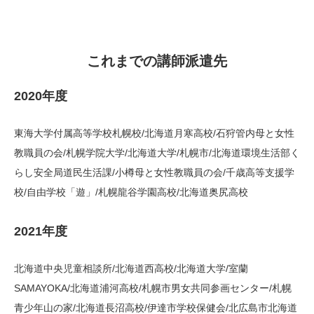
これまでの講師派遣先
2020年度
東海大学付属高等学校札幌校/北海道月寒高校/石狩管内母と女性
教職員の会/札幌学院大学/北海道大学/札幌市/北海道環境生活部く
らし安全局道民生活課/小樽母と女性教職員の会/千歳高等支援学
校/自由学校「遊」/札幌龍谷学園高校/北海道奥尻高校
2021年度
北海道中央児童相談所/北海道西高校/北海道大学/室蘭
SAMAYOKA/北海道浦河高校/札幌市男女共同参画センター/札幌
青少年山の家/北海道長沼高校/伊達市学校保健会/北広島市北海道