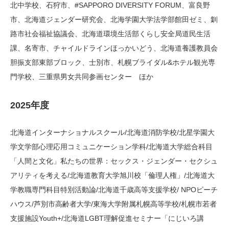
北中学校、石狩市、#SAPPORO DIVERSITY FORUM、富良野
市、北海道ジェンダー研究会、北海学園大学法学部館田ゼミ、釧
路市社会福祉協議会、北海道環境生活部くらし安全局道民生活
課、名寄市、チャイルドラインほっかいどう、北海道養護教員会
胆振支部東部ブロック、士別市、札幌ブライダル&ホテル観光専
門学校、三重県男女共同参画センター ほか
2025年度
北海道インターナショナルスクール/北海道消防学校/北星学園大
学文学部心理応用コミュニケーション学科/北海道大学総合科目
「人間と文化」私たちの世界：セックス・ジェンダー・セクシュ
アリティを考える/北海道教育大学旭川校「倫理人権」/北海道大
学教職専門科目特別活動論/北海道千歳高等支援学校/ NPOピーチ
ハウス/芦別市高齢者大学/東海大学附属札幌高等学校/札幌市若者
支援施設Youth+/北海道LGBT理解促進セミナー「にじいろ講