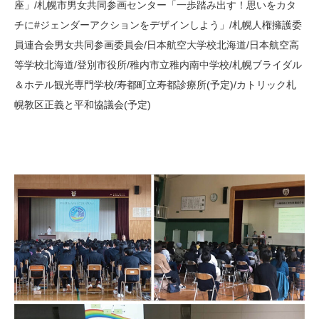
座」/札幌市男女共同参画センター「一歩踏み出す！思いをカタ
チに#ジェンダーアクションをデザインしよう」/札幌人権擁護委
員連合会男女共同参画委員会/日本航空大学校北海道/日本航空高
等学校北海道/登別市役所/稚内市立稚内南中学校/札幌ブライダル
＆ホテル観光専門学校/寿都町立寿都診療所(予定)/カトリック札
幌教区正義と平和協議会(予定)