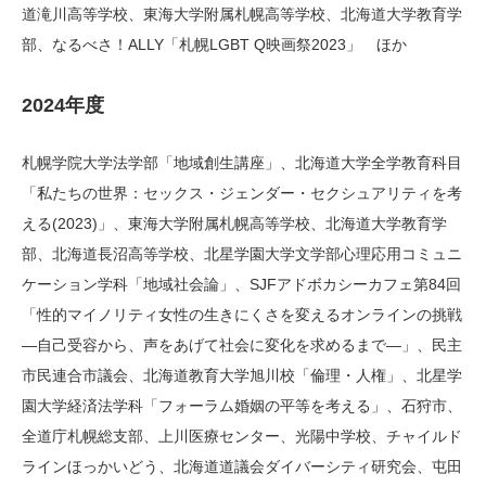
道滝川高等学校、東海大学附属札幌高等学校、北海道大学教育学
部、なるべさ！ALLY「札幌LGBT Q映画祭2023」 ほか
2024年度
札幌学院大学法学部「地域創生講座」、北海道大学全学教育科目
「私たちの世界：セックス・ジェンダー・セクシュアリティを考
える(2023)」、東海大学附属札幌高等学校、北海道大学教育学
部、北海道長沼高等学校、北星学園大学文学部心理応用コミュニ
ケーション学科「地域社会論」、SJFアドボカシーカフェ第84回
「性的マイノリティ女性の生きにくさを変えるオンラインの挑戦
―自己受容から、声をあげて社会に変化を求めるまで―」、民主
市民連合市議会、北海道教育大学旭川校「倫理・人権」、北星学
園大学経済法学科「フォーラム婚姻の平等を考える」、石狩市、
全道庁札幌総支部、上川医療センター、光陽中学校、チャイルド
ラインほっかいどう、北海道道議会ダイバーシティ研究会、屯田