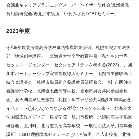
会議兼キャリアプランニングスーパーバイザー研修会/北海道教
育相談研究会/岩見沢市役所「いわみざわLGBTセミナー」
2023年度
令和5年度北海道高等学校進路指導対策会議、札幌学院大学法学
部「地域創生講座」、北海道大学全学教育科目「私たちの世界：
セックス・ジェンダー・セクシュアリティを考える(2023)」、旭
川市パートナーシップ宣誓制度導入セミナー、函館市主催映画上
映会＆講演会、札幌市職員組合養護教員部研修会、旭川市医師会
看護専門学校、北海道七飯高等学校、登別市男女共同参画委員
会、洞爺湖温泉組合旅館、札幌エルプラザ公共4施設20周年記念
イベント〜◯(えん)でつながる対話でひろがる未来〜、北海道大
学国際広報メディア・観光学院、旭川市役所、北師同窓会手稲区
研修会、上川町、北海道長沼高等学校、一般社団法人砂川青年会
議所、LGBT理解増進セミナーにじいろ講座、帯広市役所、北海